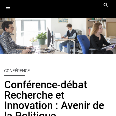
Aller
Navigation
Accès
Connexion
au
directs
contenu
Vous
Accueil
êtes
CONFÉRENCE
ici :
Actus
Conférence-débat
Actualités
Recherche et
Innovation : Avenir de
la Politique